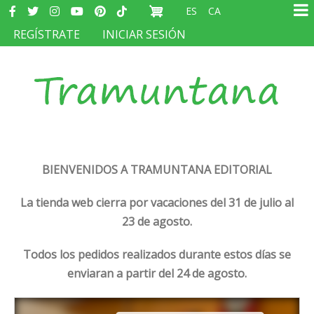
Redes
Pasar
ES
CA
sociales
Ma
al
MENÚ
REGÍSTRATE
INICIAR SESIÓN
na
contenido
DEL
principal
COMPTE
D'USUARI
BIENVENIDOS A TRAMUNTANA EDITORIAL
La tienda web cierra por vacaciones del 31 de julio al
23 de agosto.
Todos los pedidos realizados durante estos días se
enviaran a partir del 24 de agosto.