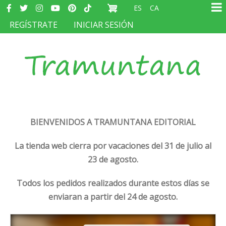
Redes
Pasar
ES
CA
sociales
Ma
al
MENÚ
REGÍSTRATE
INICIAR SESIÓN
na
contenido
DEL
principal
COMPTE
D'USUARI
BIENVENIDOS A TRAMUNTANA EDITORIAL
La tienda web cierra por vacaciones del 31 de julio al
23 de agosto.
Todos los pedidos realizados durante estos días se
enviaran a partir del 24 de agosto.