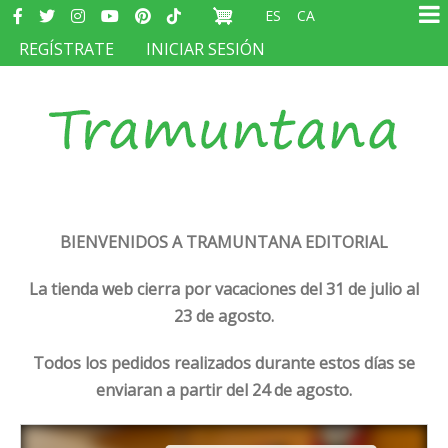
Redes
Pasar
ES
CA
sociales
Ma
al
MENÚ
REGÍSTRATE
INICIAR SESIÓN
na
contenido
DEL
principal
COMPTE
D'USUARI
BIENVENIDOS A TRAMUNTANA EDITORIAL
La tienda web cierra por vacaciones del 31 de julio al
23 de agosto.
Todos los pedidos realizados durante estos días se
enviaran a partir del 24 de agosto.