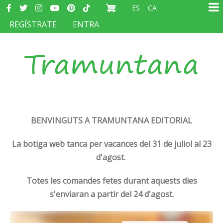
Redes
Vés
ES
CA
sociales
Ma
al
MENÚ
REGÍSTRATE
ENTRA
na
contingut
DEL
COMPTE
D'USUARI
BENVINGUTS A TRAMUNTANA EDITORIAL
La botiga web tanca per vacances del 31 de juliol al 23
d'agost.
Totes les comandes fetes durant aquests dies
s'enviaran a partir del 24 d'agost.