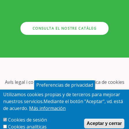
CONSULTA EL NOSTRE CATÀLEG
Pie
Avís legal i condicions particulars
Política de cookies
Preferencias de privacidad
de
página
Utilizamos cookies propias y de terceros para mejorar
Preguntes freqüents
Protecció de dades
nuestros servicios.Mediante el botón "Aceptar", vd. está
de acuerdo.
Más información
Redes
Cookies de sesión
sociales
Aceptar y cerrar
Cookies analíticas