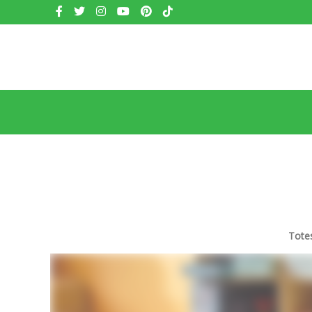
Redes
Vés
sociales
al
contingut
Main
navigation
Totes