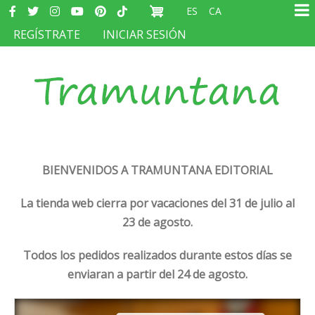
Redes
Pasar
ES
CA
sociales
Ma
al
MENÚ
REGÍSTRATE
INICIAR SESIÓN
na
contenido
DEL
principal
COMPTE
D'USUARI
BIENVENIDOS A TRAMUNTANA EDITORIAL
La tienda web cierra por vacaciones del 31 de julio al
23 de agosto.
Todos los pedidos realizados durante estos días se
enviaran a partir del 24 de agosto.