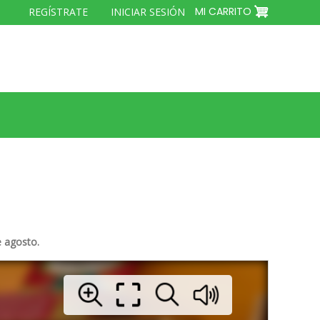
MENÚ
MI CARRITO
REGÍSTRATE
INICIAR SESIÓN
DEL
COMPTE
D'USUARI
e agosto.