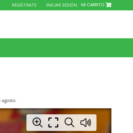
MENÚ
MI CARRITO
REGÍSTRATE
INICIAR SESIÓN
DEL
COMPTE
D'USUARI
e agosto.