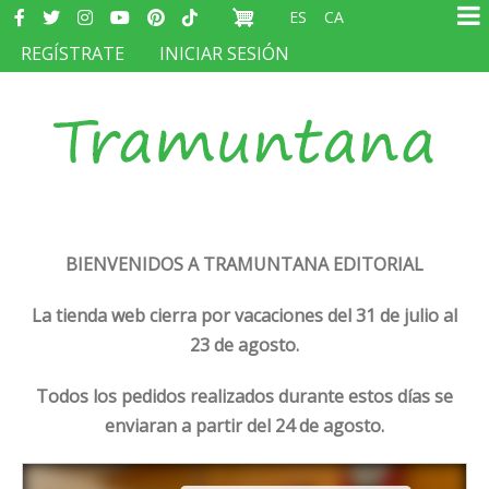
Redes
Pasar
ES
CA
sociales
Ma
al
MENÚ
REGÍSTRATE
INICIAR SESIÓN
na
contenido
DEL
principal
COMPTE
D'USUARI
BIENVENIDOS A TRAMUNTANA EDITORIAL
La tienda web cierra por vacaciones del 31 de julio al
23 de agosto.
Todos los pedidos realizados durante estos días se
enviaran a partir del 24 de agosto.