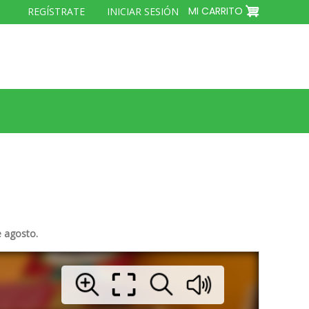
MENÚ
MI CARRITO
REGÍSTRATE
INICIAR SESIÓN
DEL
COMPTE
D'USUARI
e agosto.