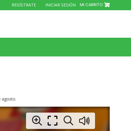
MENÚ
MI CARRITO
REGÍSTRATE
INICIAR SESIÓN
DEL
COMPTE
D'USUARI
e agosto.