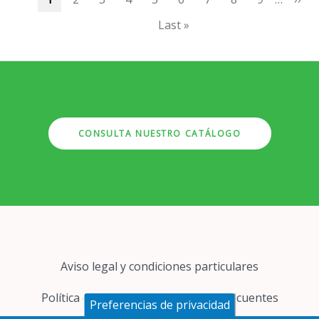
actual
pági
Última
Last »
página
CONSULTA NUESTRO CATÁLOGO
Pie
Aviso legal y condiciones particulares
de
página
Política de cookies
Preguntas frecuentes
Preferencias de privacidad