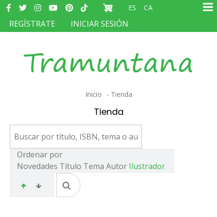
Redes
Pasar
ES
CA
sociales
Ma
al
MENÚ
REGÍSTRATE
INICIAR SESIÓN
na
contenido
DEL
principal
COMPTE
D'USUARI
Sobrescribir
Inicio
Tienda
enlaces
Tienda
de
ayuda
a
Ordenar por
Novedades
Título
Tema
Autor
Ilustrador
la
navegación