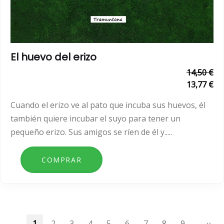
El huevo del erizo
14,50 €
13,77 €
Cuando el erizo ve al pato que incuba sus huevos, él
también quiere incubar el suyo para tener un
pequeño erizo. Sus amigos se ríen de él y.....
Paginación
Página
1
Page
2
Page
3
Page
4
Page
5
Page
6
Page
7
Page
8
Page
9
…
Sigu
››