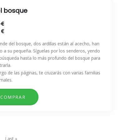
el bosque
 €
 €
linde del bosque, dos ardillas están al acecho, han
o a su pequeña. Síguelas por los senderos, yendo
 búsqueda hasta lo más profundo del bosque para
rarla.
argo de las páginas, te cruzarás con varias familias
males.
uiente
Última
Last »