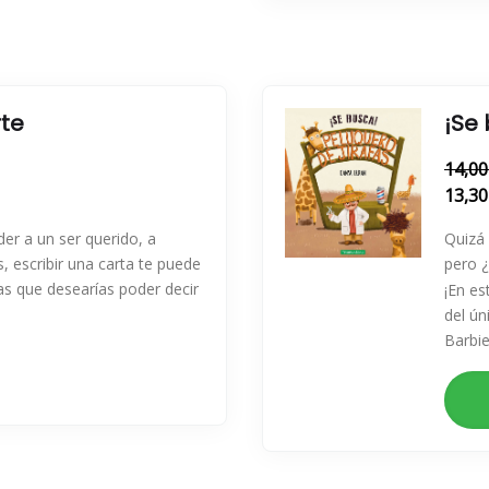
rte
¡Se
14,00
13,30
der a un ser querido, a
Quizá 
, escribir una carta te puede
pero ¿
as que desearías poder decir
¡En es
del ún
Barbier