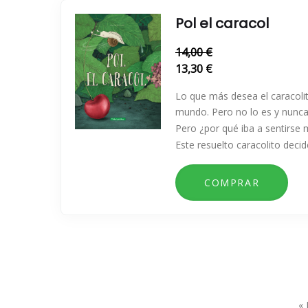
Pol el caracol
14,00 €
13,30 €
Lo que más desea el caracoli
mundo. Pero no lo es y nunca 
Pero ¿por qué iba a sentirse 
Este resuelto caracolito decid
Paginación
P
« 