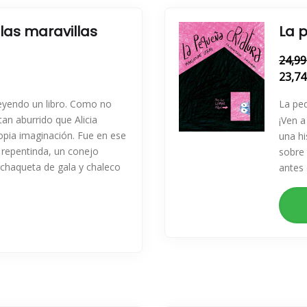
 las maravillas
La 
24,99
23,74
leyendo un libro. Como no
La peq
 tan aburrido que Alicia
¡Ven a
opia imaginación. Fue en ese
una hi
epentinda, un conejo
sobre 
 chaqueta de gala y chaleco
antes 