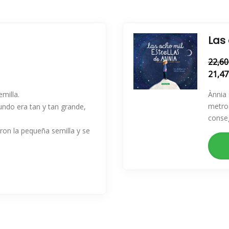
Las 
22,60
21,47
milla.
Ànnia 
metros
undo era tan y tan grande,
conseg
ieron la pequeña semilla y se