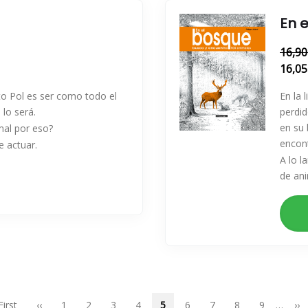
En 
16,90
16,05
to Pol es ser como todo el
En la 
lo será.
perdid
en su
mal por eso?
encont
e actuar.
A lo l
de ani
rimera
First
Página
‹‹
Page
1
Page
2
Page
3
Page
4
Página
5
Page
6
Page
7
Page
8
Page
9
…
Sig
››