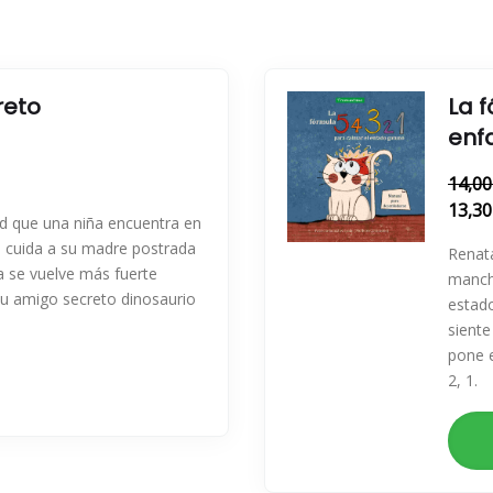
reto
La f
enf
14,00
13,30
ad que una niña encuentra en
 cuida a su madre postrada
Renata
a se vuelve más fuerte
manch
su amigo secreto dinosaurio
estad
siente
pone e
2, 1.