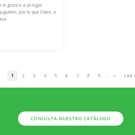
 le gusta ir a un lugar
 juguetes, por lo que Claire, a
asa.
Página
1
Page
2
Page
3
Page
4
Page
5
Page
6
Page
7
Page
8
Page
9
…
Siguiente
››
Últim
Last 
actual
página
págin
CONSULTA NUESTRO CATÁLOGO