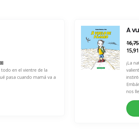
A v
16,75
15,91
🏿
¡La na
odo en el vientre de la
valien
Qué pasa cuando mamá va a
instin
Embár
nos ll