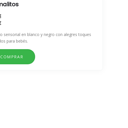
malitos
€
€
ro sensorial en blanco y negro con alegres toques
dos para bebés.