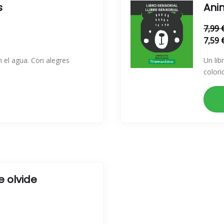
s
Ani
7,99 
7,59 
n el agua. Con alegres
Un lib
colori
 olvide