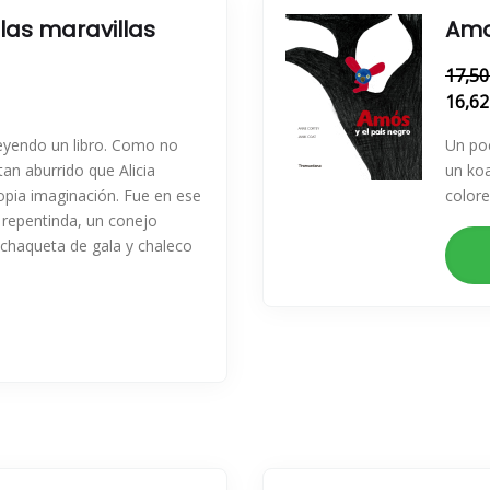
 las maravillas
Amo
17,50
16,62
leyendo un libro. Como no
Un poc
 tan aburrido que Alicia
un koa
opia imaginación. Fue en ese
colore
epentinda, un conejo
 chaqueta de gala y chaleco