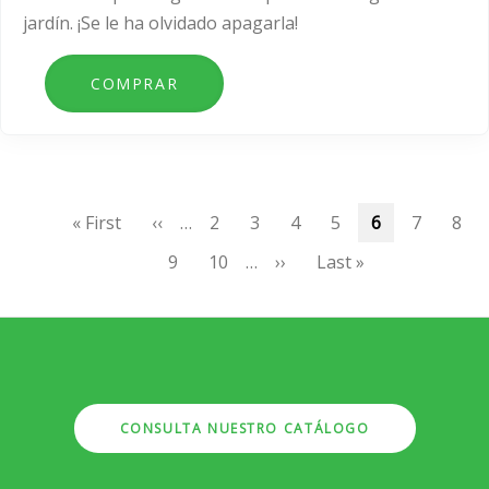
jardín. ¡Se le ha olvidado apagarla!
Paginación
Primera
« First
Página
‹‹
…
Page
2
Page
3
Page
4
Page
5
Página
6
Page
7
Pag
8
página
anterior
actual
Page
9
Page
10
…
Siguiente
››
Última
Last »
página
página
CONSULTA NUESTRO CATÁLOGO