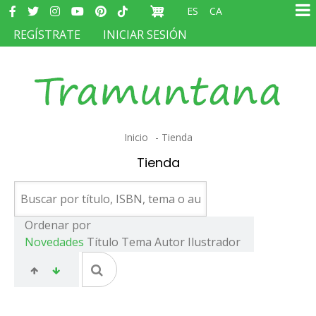
Redes
Pasar
ES
CA
sociales
Ma
al
MENÚ
REGÍSTRATE
INICIAR SESIÓN
na
contenido
DEL
principal
COMPTE
D'USUARI
Sobrescribir
Inicio
Tienda
enlaces
Tienda
de
ayuda
a
Ordenar por
Novedades
Título
Tema
Autor
Ilustrador
la
navegación