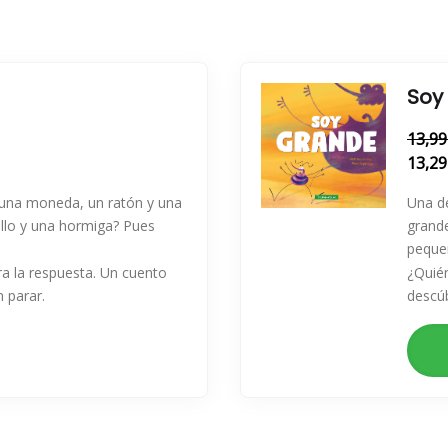
Soy
13,99
13,29
una moneda, un ratón y una
Una d
sillo y una hormiga? Pues
grand
peque
ra la respuesta. Un cuento
¿Quién
n parar.
descúb