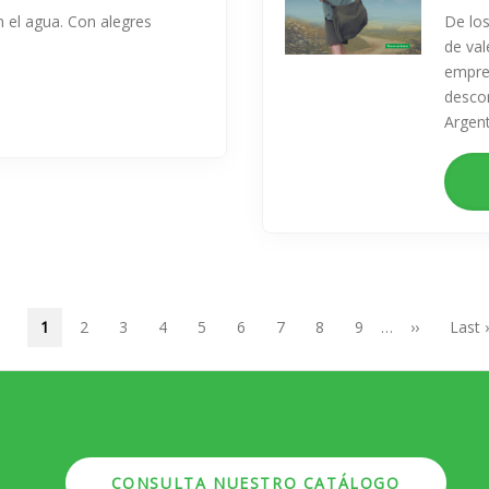
n el agua. Con alegres
De los
de val
empren
desco
Argent
Página
1
Page
2
Page
3
Page
4
Page
5
Page
6
Page
7
Page
8
Page
9
…
Siguiente
››
Últim
Last 
actual
página
págin
CONSULTA NUESTRO CATÁLOGO