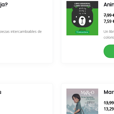
ja?
Ani
7,99 
7,59 
 piezas intercambiables de
Un lib
colori
s
Mar
13,99
13,29