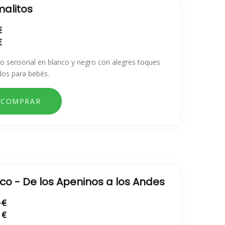
malitos
€
€
ro sensorial en blanco y negro con alegres toques
dos para bebés.
co - De los Apeninos a los Andes
 €
 €