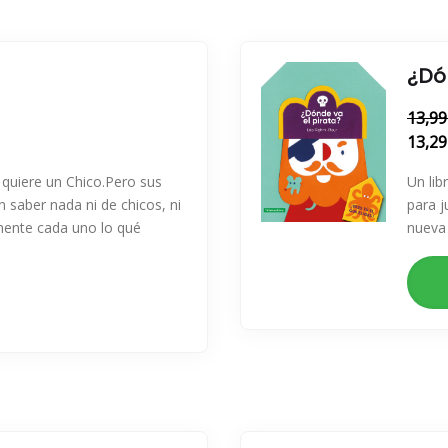
¿Dó
13,99
13,29
 quiere un Chico.Pero sus
Un lib
 saber nada ni de chicos, ni
para j
mente cada uno lo qué
nueva