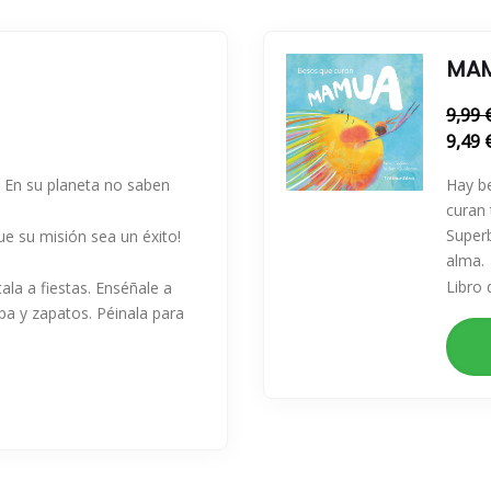
MAM
9,99 
9,49 
! En su planeta no saben
Hay be
curan
Superb
ue su misión sea un éxito!
alma.
Libro 
ala a fiestas. Enséñale a
pa y zapatos. Péinala para