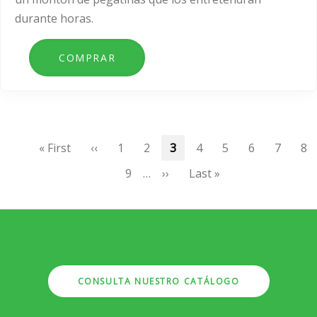
durante horas.
Paginación
Primera
« First
Página
‹‹
Page
1
Page
2
Página
3
Page
4
Page
5
Page
6
Page
7
Pa
8
página
anterior
actual
Page
9
…
Siguiente
››
Última
Last »
página
página
CONSULTA NUESTRO CATÁLOGO