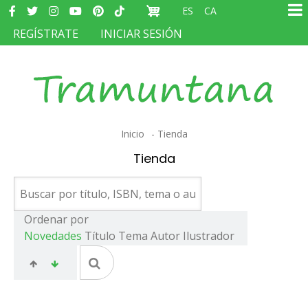
Redes
Pasar
ES
CA
sociales
Ma
al
MENÚ
REGÍSTRATE
INICIAR SESIÓN
na
contenido
DEL
principal
COMPTE
D'USUARI
Sobrescribir
Inicio
Tienda
enlaces
Tienda
de
ayuda
a
Ordenar por
Novedades
Título
Tema
Autor
Ilustrador
la
navegación