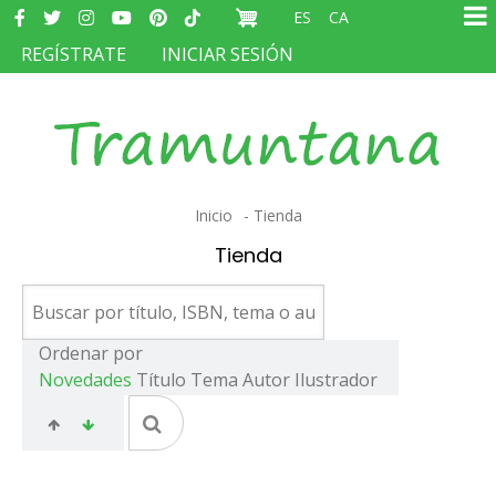
Redes
Pasar
ES
CA
sociales
Ma
al
MENÚ
REGÍSTRATE
INICIAR SESIÓN
na
contenido
DEL
principal
COMPTE
D'USUARI
Sobrescribir
Inicio
Tienda
enlaces
Tienda
de
ayuda
a
Ordenar por
Novedades
Título
Tema
Autor
Ilustrador
la
navegación