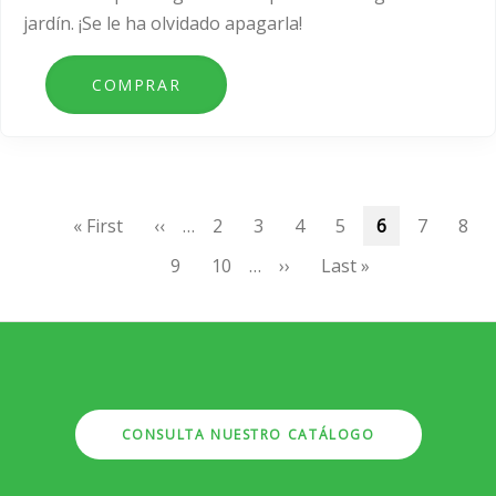
jardín. ¡Se le ha olvidado apagarla!
Paginación
Primera
« First
Página
‹‹
…
Page
2
Page
3
Page
4
Page
5
Página
6
Page
7
Pag
8
página
anterior
actual
Page
9
Page
10
…
Siguiente
››
Última
Last »
página
página
CONSULTA NUESTRO CATÁLOGO