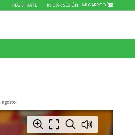
MENÚ
MI CARRITO
REGÍSTRATE
INICIAR SESIÓN
DEL
COMPTE
D'USUARI
e agosto.