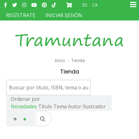
Redes
Pasar
ES
CA
sociales
Ma
al
MENÚ
REGÍSTRATE
INICIAR SESIÓN
na
contenido
DEL
principal
COMPTE
D'USUARI
Sobrescribir
Inicio
Tienda
enlaces
Tienda
de
ayuda
a
Ordenar por
Novedades
Título
Tema
Autor
Ilustrador
la
navegación