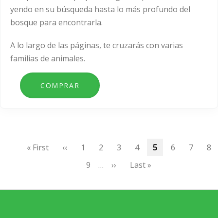
yendo en su búsqueda hasta lo más profundo del
bosque para encontrarla.
A lo largo de las páginas, te cruzarás con varias
familias de animales.
Paginación
Primera
« First
Página
‹‹
Page
1
Page
2
Page
3
Page
4
Página
5
Page
6
Page
7
Pa
8
página
anterior
actual
Page
9
…
Siguiente
››
Última
Last »
página
página