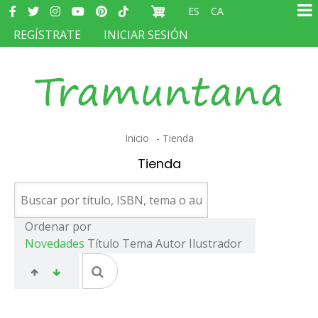
Redes
Pasar
ES
CA
sociales
Ma
al
MENÚ
REGÍSTRATE
INICIAR SESIÓN
na
contenido
DEL
principal
COMPTE
D'USUARI
Sobrescribir
Inicio
Tienda
enlaces
Tienda
de
ayuda
a
Ordenar por
Novedades
Título
Tema
Autor
Ilustrador
la
navegación