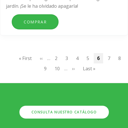
jardín. ¡Se le ha olvidado apagarla!
Paginación
Primera
« First
Página
‹‹
…
Page
2
Page
3
Page
4
Page
5
Página
6
Page
7
Pag
8
página
anterior
actual
Page
9
Page
10
…
Siguiente
››
Última
Last »
página
página
CONSULTA NUESTRO CATÁLOGO