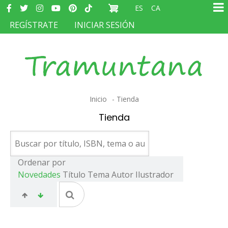
Redes
Pasar
ES
CA
sociales
Ma
al
MENÚ
REGÍSTRATE
INICIAR SESIÓN
na
contenido
DEL
principal
COMPTE
D'USUARI
Sobrescribir
Inicio
Tienda
enlaces
Tienda
de
ayuda
a
Ordenar por
Novedades
Título
Tema
Autor
Ilustrador
la
navegación