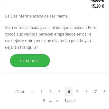
16,00 €
15,20 €
La Osa Marina acaba de ser mamá.
Está entusiasmada y sale al bosque a pasear. Pero
todos sus vecinos parecen empeñados en darle
consejos y opiniones que ella no ha pedido. ¿La
dejarán tranquila?
Paginación
Primera
« First
Página
‹‹
Page
1
Page
2
Page
3
Página
4
Page
5
Page
6
Page
7
Pa
8
página
anterior
actual
Page
9
…
Siguiente
››
Última
Last »
página
página