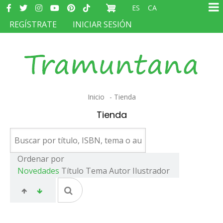
Redes
Pasar
ES
CA
sociales
Ma
al
MENÚ
REGÍSTRATE
INICIAR SESIÓN
na
contenido
DEL
principal
COMPTE
D'USUARI
Sobrescribir
Inicio
Tienda
enlaces
Tienda
de
ayuda
a
Ordenar por
Novedades
Título
Tema
Autor
Ilustrador
la
navegación