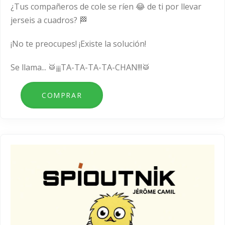
¿Tus compañeros de cole se ríen 😂 de ti por llevar
jerseis a cuadros? 🏁
¡No te preocupes! ¡Existe la solución!
Se llama... 🥁¡¡¡TA-TA-TA-TA-CHAN!!!🥁