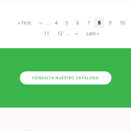
Paginación
Primera
« First
Página
‹‹
…
Page
4
Page
5
Page
6
Page
7
Página
8
Page
9
Page
10
página
anterior
actual
Page
11
Page
12
…
Siguiente
››
Última
Last »
página
página
CONSULTA NUESTRO CATÁLOGO
Pie