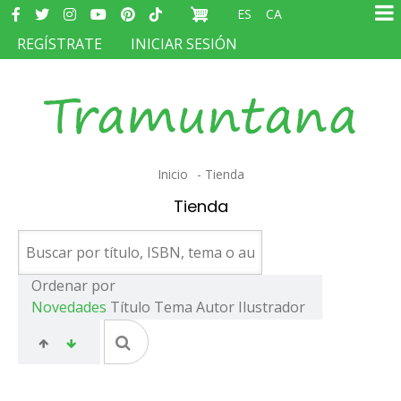
Redes
Pasar
ES
CA
sociales
Ma
al
MENÚ
REGÍSTRATE
INICIAR SESIÓN
na
contenido
DEL
principal
COMPTE
D'USUARI
Sobrescribir
Inicio
Tienda
enlaces
Tienda
de
ayuda
a
Ordenar por
Novedades
Título
Tema
Autor
Ilustrador
la
navegación