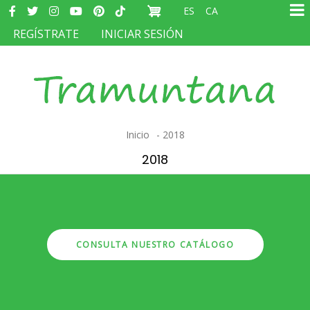
Redes
Pasar
ES
CA
sociales
Ma
al
MENÚ
REGÍSTRATE
INICIAR SESIÓN
na
contenido
DEL
principal
COMPTE
D'USUARI
Sobrescribir
Inicio
2018
enlaces
2018
de
ayuda
a
la
CONSULTA NUESTRO CATÁLOGO
navegación