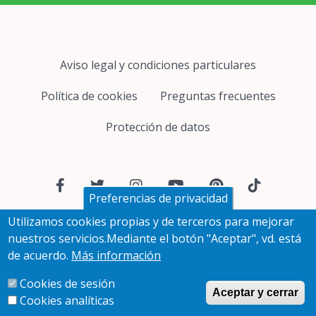
Pie
Aviso legal y condiciones particulares
de
página
Política de cookies
Preguntas frecuentes
Protección de datos
Redes
sociales
Preferencias de privacidad
Utilizamos cookies propias y de terceros para mejorar
nuestros servicios.Mediante el botón "Aceptar", vd. está
de acuerdo.
Más información
Cookies de sesión
Aceptar y cerrar
Cookies analíticas