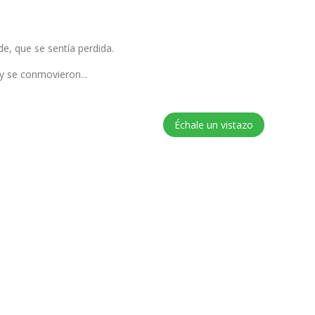
e, que se sentía perdida.
 y se conmovieron...
Échale un vistazo