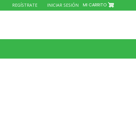
MENÚ
MI CARRITO
REGÍSTRATE
INICIAR SESIÓN
DEL
COMPTE
D'USUARI