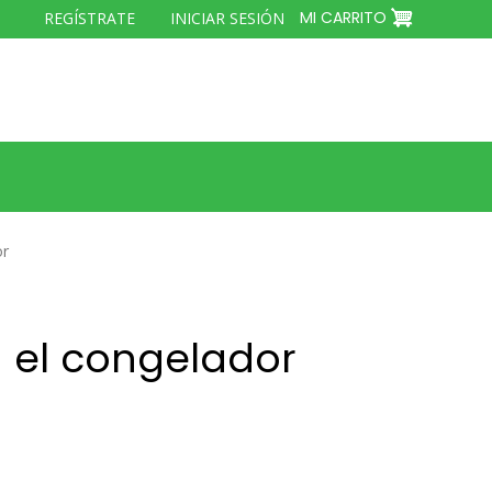
MENÚ
MI CARRITO
REGÍSTRATE
INICIAR SESIÓN
DEL
COMPTE
D'USUARI
or
 el congelador