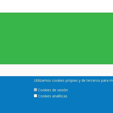
Pie
Utilizamos cookies propias y de terceros para m
Aviso legal y condicio
de
Cookies de sesión
página
Cookies analíticas
Redes
sociales