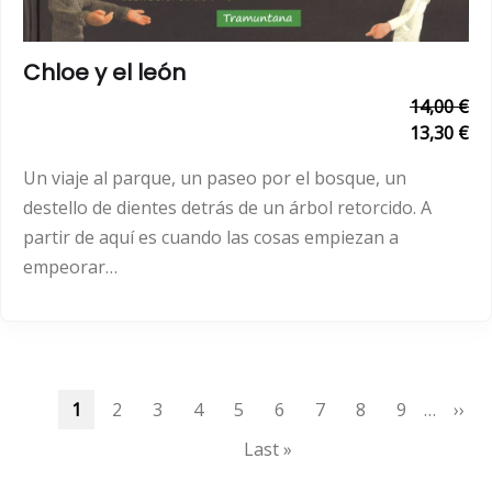
Chloe y el león
14,00 €
13,30 €
Un viaje al parque, un paseo por el bosque, un
destello de dientes detrás de un árbol retorcido. A
partir de aquí es cuando las cosas empiezan a
empeorar…
Paginación
Página
1
Page
2
Page
3
Page
4
Page
5
Page
6
Page
7
Page
8
Page
9
…
Sigu
››
actual
pági
Última
Last »
página