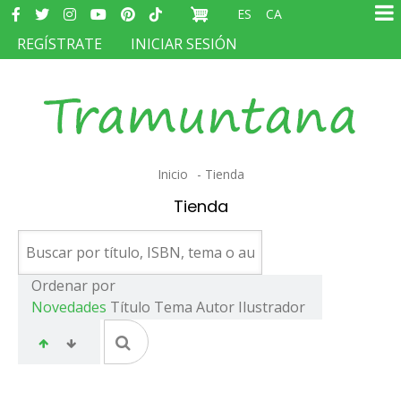
Redes
Pasar
ES
CA
sociales
Ma
al
MENÚ
REGÍSTRATE
INICIAR SESIÓN
na
contenido
DEL
principal
COMPTE
D'USUARI
Sobrescribir
Inicio
Tienda
enlaces
Tienda
de
ayuda
a
Ordenar por
Novedades
Título
Tema
Autor
Ilustrador
la
navegación