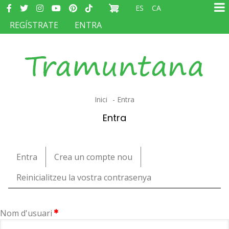
Redes
Vés
ES
CA
sociales
Ma
al
MENÚ
REGÍSTRATE
ENTRA
na
contingut
DEL
COMPTE
D'USUARI
Fil
Inici
Entra
d'ariadna
Entra
Pestanyes
Entra
(pestanya
Crea un compte nou
primàries
activa)
Reinicialitzeu la vostra contrasenya
Nom d'usuari