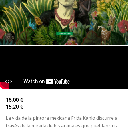
URL
de
Video
remoto
16,00 €
15,20 €
La vida de la pintora mexicana Frida Kahlo discurre a
través de la mirada de los animales que pueblan sus