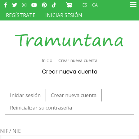
Redes
Pasar
ES
CA
sociales
Ma
al
MENÚ
REGÍSTRATE
INICIAR SESIÓN
na
contenido
DEL
principal
COMPTE
D'USUARI
Sobrescribir
Inicio
Crear nueva cuenta
enlaces
Crear nueva cuenta
de
ayuda
Primary
Iniciar sesión
Crear nueva cuenta
(solapa
a
tabs
activa)
Reinicializar su contraseña
la
navegación
NIF / NIE