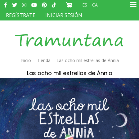
Redes
Pasar
ES
CA
sociales
Ma
al
MENÚ
REGÍSTRATE
INICIAR SESIÓN
na
contenido
DEL
principal
COMPTE
D'USUARI
Sobrescribir
Inicio
Tienda
Las ocho mil estrellas de Ànnia
enlaces
Las ocho mil estrellas de Ànnia
de
ayuda
a
la
navegación