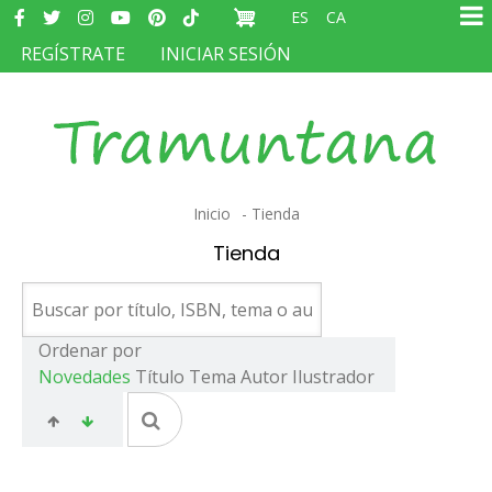
Redes
Pasar
ES
CA
sociales
Ma
al
MENÚ
REGÍSTRATE
INICIAR SESIÓN
na
contenido
DEL
principal
COMPTE
D'USUARI
Sobrescribir
Inicio
Tienda
enlaces
Tienda
de
ayuda
a
Ordenar por
Novedades
Título
Tema
Autor
Ilustrador
la
navegación