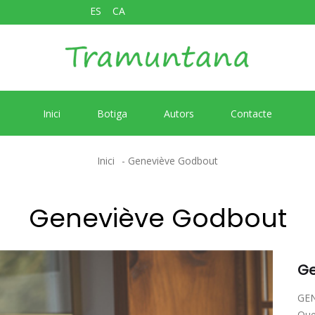
ES
CA
Inici
Botiga
Autors
Contacte
Inici
Geneviève Godbout
Geneviève Godbout
Ge
GEN
Queb