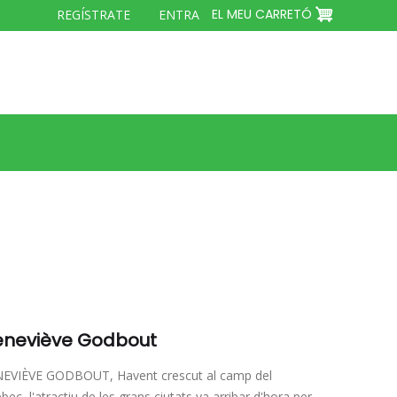
MENÚ
EL MEU CARRETÓ
REGÍSTRATE
ENTRA
DEL
COMPTE
D'USUARI
neviève Godbout
EVIÈVE GODBOUT, Havent crescut al camp del
ec, l'atractiu de les grans ciutats va arribar d'hora per