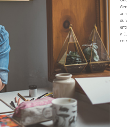
Gen
ana
du 
ent
a E
com