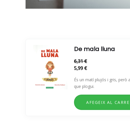
De mala lluna
6,31 €
5,99 €
És un matí plujós i gris, però a
que plogui.