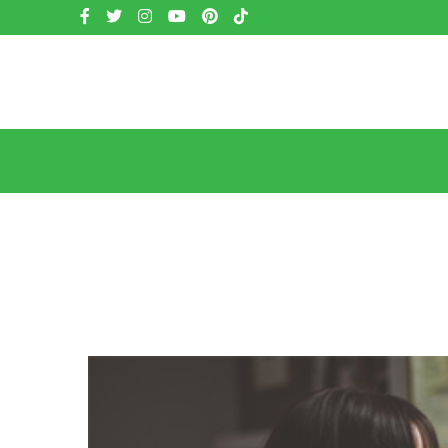
Redes
Vés
sociales
al
contingut
Main
navigation
Fil
d'ariadna